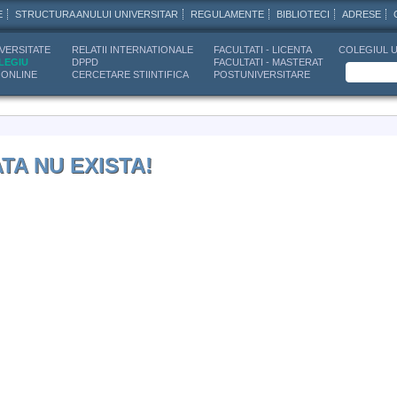
E
STRUCTURA ANULUI UNIVERSITAR
REGULAMENTE
BIBLIOTECI
ADRESE
VERSITATE
RELATII INTERNATIONALE
FACULTATI - LICENTA
COLEGIUL U
LEGIU
DPPD
FACULTATI - MASTERAT
 ONLINE
CERCETARE STIINTIFICA
POSTUNIVERSITARE
ATA NU EXISTA!