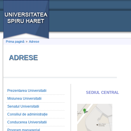
Prima pagină
»
Adrese
ADRESE
Prezentarea Universitatii
SEDIUL CENTRAL
Misiunea Universitatii
Senatul Universitatii
Consiliul de administrație
Conducerea Universitatii
Program managerial