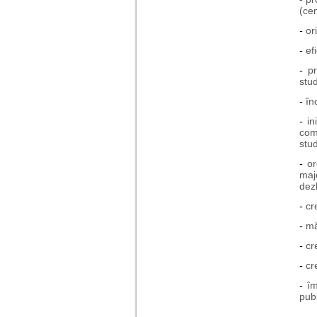
(cen
-
or
-
efi
-
p
stud
-
în
-
in
com
stud
-
or
maj
dezb
-
cr
-
mă
-
cr
-
cr
-
îm
publ