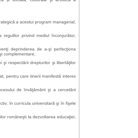
rategică a acestui program managerial,
 regulilor privind mediul înconjurător,
venţi deprinderea de a-şi perfecţiona
e şi complementare;
 şi respectării drepturilor şi libertăţilor
at, pentru care tinerii manifestă interes
ocesului de învăţământ şi a cercetării
v, în curricula universitară şi în fişele
iilor româneşti la dezvoltarea educaţiei,