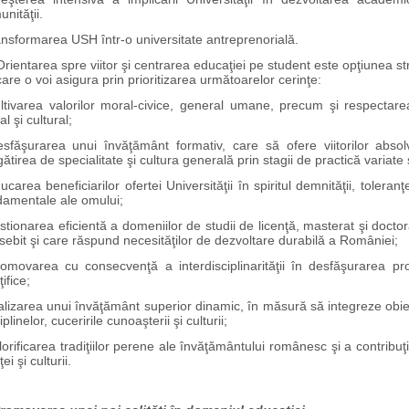
nităţii.
ansformarea USH într-o universitate antreprenorială.
entarea spre viitor şi centrarea educaţiei pe student este opţiunea st
are o voi asigura
prin prioritizarea următoarelor cerinţe:
ultivarea valorilor moral-civice, general umane, precum şi respectarea
al şi cultural;
esfăşurarea unui învăţământ formativ, care să ofere viitorilor absol
ătirea de specialitate şi cultura generală prin stagii de practică variat
ucarea beneficiarilor ofertei Universităţii în spiritul demnităţii, toleranţei
damentale ale omului;
stionarea eficientă a domeniilor de studii de licenţă, masterat şi doctor
ebit şi care răspund necesităţilor de dezvoltare durabilă a României;
romovarea cu consecvenţă a interdisciplinarităţii în desfăşurarea pr
ţifice;
alizarea unui învăţământ superior dinamic, în măsură să integreze obiecti
iplinelor, cuceririle cunoaşterii şi culturii;
lorificarea tradiţiilor perene ale învăţământului românesc şi a contribuţ
nţei şi culturii.