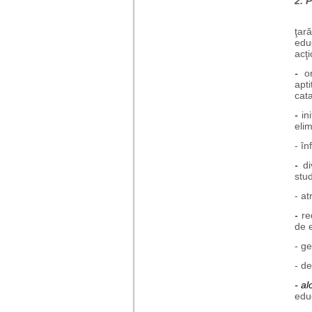
2. 
Pro
ţar
educ
acţ
-
o
apti
cata
-
in
eli
- în
-
d
stud
- at
-
re
de e
- ge
- de
- a
edu