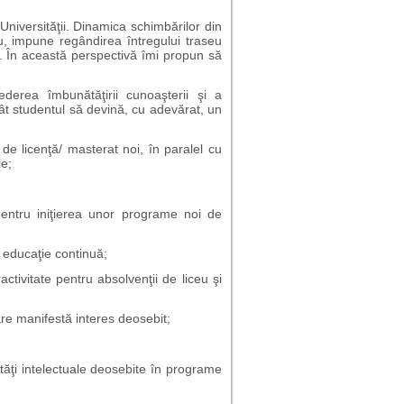
versităţii. Dinamica schimbărilor din
u, impune regândirea întregului traseu
ii. În această perspectivă îmi propun să
derea îmbunătăţirii cunoaşterii şi a
ncât studentul să devină, cu adevărat, un
 de licenţă/ masterat noi, în paralel cu
e;
 pentru iniţierea unor programe noi de
e educaţie continuă;
tivitate pentru absolvenţii de liceu şi
are manifestă interes deosebit;
tăţi intelectuale deosebite în programe