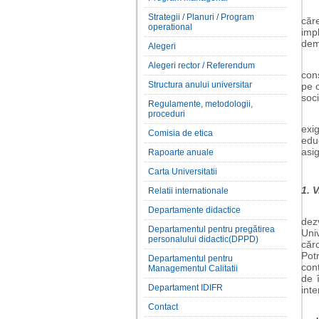
Pro
Strategii / Planuri / Program
căr
operational
imp
deme
Alegeri
În 
Alegeri rector / Referendum
cons
Structura anului universitar
pe c
soci
Regulamente, metodologii,
proceduri
Pol
exi
Comisia de etica
educ
asig
Rapoarte anuale
Carta Universitatii
1. 
Relatii internationale
Dez
Departamente didactice
dezv
Departamentul pentru pregătirea
Univ
personalului didactic(DPPD)
căr
Pot
Departamentul pentru
conţ
Managementul Calitatii
de î
Departament IDIFR
inte
Contact