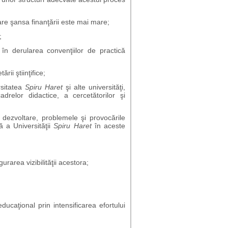
are şansa finanţării este mai mare;
;
în derularea convenţiilor de practică
rii ştiinţifice;
rsitatea
Spiru Haret
şi alte universităţi,
cadrelor didactice, a cercetătorilor şi
dezvoltare, problemele şi provocările
ă a Universităţii
Spiru Haret
în aceste
rarea vizibilităţii acestora;
ucaţional prin intensificarea efortului