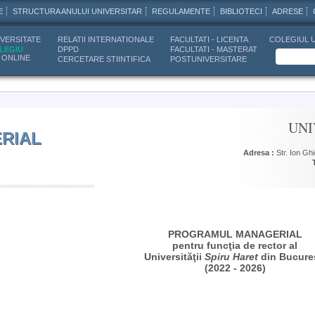
E
STRUCTURA ANULUI UNIVERSITAR
REGULAMENTE
BIBLIOTECI
ADRESE
VERSITATE
RELATII INTERNATIONALE
FACULTATI - LICENTA
COLEGIUL 
LEGIU
DPPD
FACULTATI - MASTERAT
 ONLINE
CERCETARE STIINTIFICA
POSTUNIVERSITARE
UNI
RIAL
Adresa :
Str. Ion Gh
PROGRAMUL MANAGERIAL
pentru funcţia de rector al
Universităţii
Spiru Haret
din Bucure
(2022 - 2026)