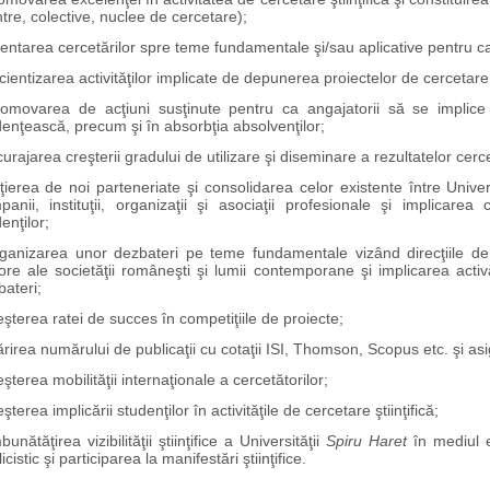
tre, colective, nuclee de cercetare);
ientarea cercetărilor spre teme fundamentale şi/sau aplicative pentru c
cientizarea activităţilor implicate de depunerea proiectelor de cercetare
romovarea de acţiuni susţinute pentru ca angajatorii să se implice 
enţească, precum şi în absorbţia absolvenţilor;
curajarea creşterii gradului de utilizare şi diseminare a rezultatelor cercetă
iţierea de noi parteneriate şi consolidarea celor existente între Unive
panii, instituţii, organizaţii şi asociaţii profesionale şi implicarea 
enţilor;
ganizarea unor dezbateri pe teme fundamentale vizând direcţiile de 
ore ale societăţii româneşti şi lumii contemporane şi implicarea activ
ateri;
eşterea ratei de succes în competiţiile de proiecte;
rirea numărului de publicaţii cu cotaţii ISI, Thomson, Scopus etc. şi asigu
eşterea mobilităţii internaţionale a cercetătorilor;
eşterea implicării studenţilor în activităţile de cercetare ştiinţifică;
bunătăţirea vizibilităţii ştiinţifice a Universităţii
Spiru Haret
în mediul ed
icistic şi participarea la manifestări ştiinţifice.