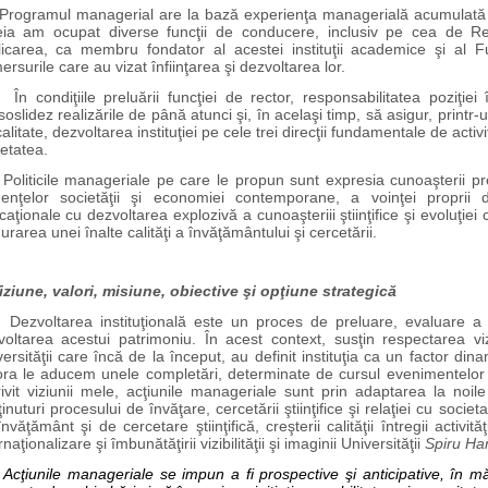
gramul managerial are la bază experienţa managerială acumulată 
eia am ocupat diverse funcţii de conducere, inclusiv pe cea de Re
licarea, ca membru fondator al acestei instituţii academice şi al 
rsurile care au vizat înfiinţarea şi dezvoltarea lor.
condiţiile preluării funcţiei de rector, responsabilitatea poziţiei 
oslidez realizările de până atunci şi, în acelaşi timp, să asigur, printr
alitate, dezvoltarea instituţiei pe cele trei direcţii fundamentale de activ
etatea.
iticile manageriale pe care le propun sunt expresia cunoaşterii profu
genţelor societăţii şi economiei contemporane, a voinţei proprii d
aţionale cu dezvoltarea explozivă a cunoaşteriii ştiinţifice şi evoluţie
urarea unei înalte calităţi a învăţământului şi cercetării.
Viziune, valori, misiune, obiective şi opţiune strategică
voltarea instituţională este un proces de preluare, evaluare a to
oltarea acestui patrimoniu. În acest context, susţin respectarea viziun
ersităţii care încă de la început, au definit instituţia ca un factor dina
ora le aducem unele completări, determinate de cursul evenimentelor int
rivit viziunii mele, acţiunile manageriale sunt prin adaptarea la noile
inuturi procesului de învăţare, cercetării ştiinţifice şi relaţiei cu socie
nvăţământ şi de cercetare ştiinţifică, creşterii calităţii întregii activită
rnaţionalizare şi îmbunătăţirii vizibilităţii şi imaginii Universităţii
Spiru Ha
Acţiunile manageriale se impun a fi prospective şi anticipative, în m