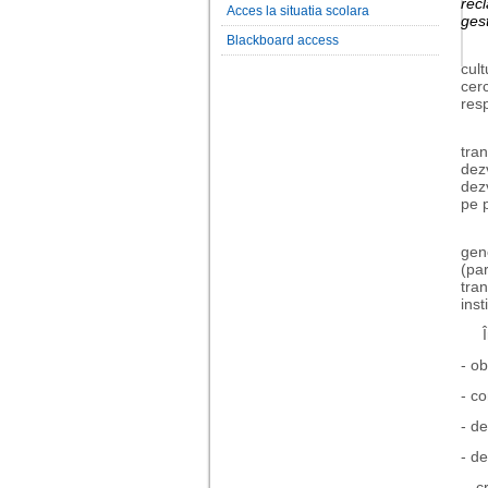
recl
Acces la situatia scolara
gest
Blackboard access
cul
cer
resp
În 
tran
dez
dezv
pe p
gen
(pa
tra
insti
Î
- ob
- co
- de
- de
- c