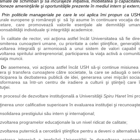
amate de schimbări şi să încurajeze iniţiativa, mobilitatea şi capacitat
ioneze ameninţările şi oportunităţile prezente în mediul intern şi extern
Prin politicile manageriale pe care le voi aplica îmi propun ca 
turale europene şi româneşti şi să îşi asume în continuare vocaţia de 
cetare, care promovează valorile esenţiale ale demnităţii umane
onsabilităţii individuale şi integrităţii academice.
calitate de rector, voi acţiona astfel încât Universitatea să fie dire
smiterea cunoaşterii umane, cu prioritate a celei ştiinţifice, generaţii
voltarea integrală şi armonioasă a unui sistem de valori capabil s
oltarea spiritului antreprenorial, participarea la viaţa activă a comunită
iaţa muncii.
D
e asemenea, voi acţiona astfel încât USH să-şi continue misiunea 
era şi transfera cunoaştere către societate, la care se adaugă o serie
rticiparea la dezbaterea publică de idei, generarea unei mişcări socia
nsformarea sa într-un centru de iradiere a culturii şi ştiinţei) car
tuţiei.
n
procesul de dezvoltare instituţională a Universităţii
Spiru Haret
îmi pro
ţinerea unor calificative superioare în evaluarea instituţiei şi recunoa
nsolidarea prestigiului său intern şi internaţional;
zvoltarea programelor educaţionale la un nivel ridicat de calitate;
zvoltarea puternică a cercetării ştiinţifice pentru a deveni o alternativă la
reşterea intensivă a implicării Universităţii în dezvoltarea academic