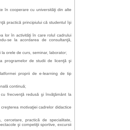
 în cooperare cu universităţi din alte
ţă practică principiului că studentul îşi
lor în activităţi în care rolul cadrului
du-se la acordarea de consultanţă,
rii la orele de curs, seminar, laborator;
 a programelor de studii de licenţă şi
platformei proprii de e-learning de tip
onală continuă;
 cu frecvenţă redusă şi învăţământ la
creşterea motivaţiei cadrelor didactice
, cercetare, practică de specialitate,
pectacole şi competiţii sportive, excursii