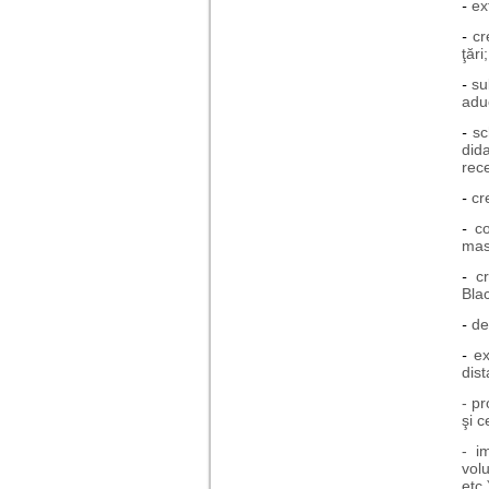
-
ex
-
cr
ţări;
-
su
aduc
-
sc
did
rece
-
cr
-
c
mas
-
c
Bla
-
de
-
ex
dist
- p
şi c
- i
volu
etc.