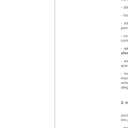
- st
- în
- in
pent
- co
cont
-
c
sfer
- e
ace
- m
mec
uni
aleg
3. I
Ori
soci
îmi
- pr