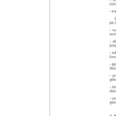
comu
- tr
Ori
pe c
- c
soci
- d
preg
- ed
fun
- ge
deos
- p
ştiin
- re
disc
- va
ştii