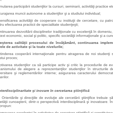
imularea participării studenţilor la cursuri, seminarii, activităţi practice et
curajarea muncii autonome a studenţilor şi a studiului individual;
tensificarea activităţii de cooperare cu instituţii de cercetare, cu pat
ru efectuarea practicii de specialitate studenţeşti;
ntinuarea dezvoltării disciplinelor tradiţionale cu excelenţă în domeniu, 
ext economic, social şi politic, specific societăţii informaţionale şi a cuno
reşterea calităţii procesului de învăţământ, continuarea implemen
ele de activitate şi la toate nivelurile;
xtinderea cooperării internaţionale pentru atragerea de noi studenţi st
stui proces;
otivarea studenţilor ca să participe activ şi critic la procedurile de 
anismului de alegere a reprezentanţilor studenţilor în structurile de
versitare şi reglementărilor interne; asigurarea caracterului democrat
erilor.
nterdisciplinaritate şi inovare în cercetarea ştiinţifică
entările şi direcţiile de evoluţie ale cercetării ştiinţifice trebuie s
etăţii cunoaşterii, dintr-o perspectivă interdisciplinară şi inovatoare. 
 propun:
omovarea excelenţei în activitatea de cercetare ştiinţifică şi constituir