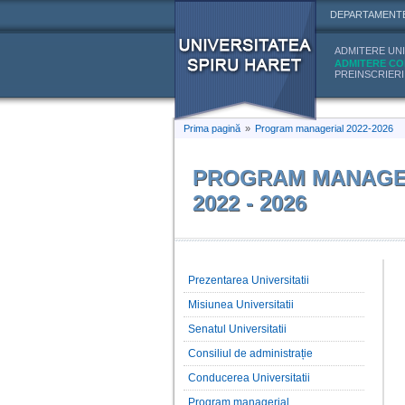
DEPARTAMENT
ADMITERE UNI
ADMITERE CO
PREINSCRIERI
Prima pagină
»
Program managerial 2022-2026
PROGRAM MANAGE
2022 - 2026
Prezentarea Universitatii
Misiunea Universitatii
Senatul Universitatii
Consiliul de administrație
Conducerea Universitatii
Program managerial