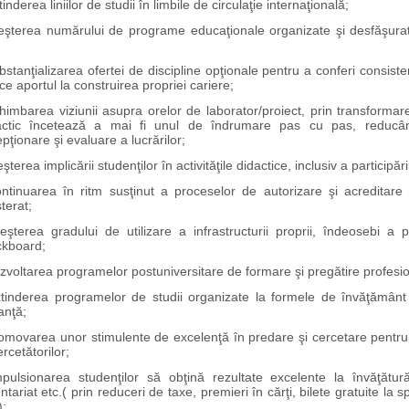
tinderea liniilor de studii în limbile de circulaţie internaţională;
eşterea numărului de programe educaţionale organizate şi desfăşurate
bstanţializarea ofertei de discipline opţionale pentru a conferi consisten
e aportul la construirea propriei cariere;
himbarea viziunii asupra orelor de laborator/proiect, prin transformarea 
actic încetează a mai fi unul de îndrumare pas cu pas, reducân
pţionare şi evaluare a lucrărilor;
eşterea implicării studenţilor în activităţile didactice, inclusiv a participă
ontinuarea în ritm susţinut a proceselor de autorizare şi acreditare
terat;
reşterea gradului de utilizare a infrastructurii proprii, îndeosebi a 
ckboard;
zvoltarea programelor postuniversitare de formare şi pregătire profesi
tinderea programelor de studii organizate la formele de învăţământ
anţă;
romovarea unor stimulente de excelenţă în predare şi cercetare pentru 
ercetătorilor;
mpulsionarea studenţilor să obţină rezultate excelente la învăţătură
ntariat etc.( prin reduceri de taxe, premieri în cărţi, bilete gratuite la s
);