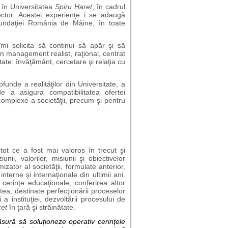
în Universitatea
Spiru Haret
, în cadrul
ctor. Acestei experienţe i se adaugă
Fundaţiei România de Mâine, în toate
îmi solicita să continui să apăr şi să
-un management realist, raţional, centrat
itate: învăţământ, cercetare şi relaţia cu
nde a realităţilor din Universitate, a
e a asigura compatibilitatea ofertei
i complexe a societăţii, precum şi pentru
t ce a fost mai valoros în trecut şi
ii, valorilor, misiunii şi obiectivelor
mizator al societăţii, formulate anterior,
erne şi internaţionale din ultimii ani.
 cerinţe educaţionale, conferirea altor
tatea, destinate perfecţionării proceselor
ţi a instituţiei, dezvoltării procesului de
ret
în ţară şi străinătate.
ăsură să soluţioneze operativ cerinţele