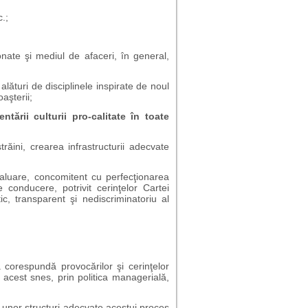
c.;
ronate şi mediul de afaceri, în general,
alături de disciplinele inspirate de noul
aşterii;
tării culturii pro-calitate în toate
răini, crearea infrastructurii adecvate
evaluare, concomitent cu perfecţionarea
 conducere, potrivit cerinţelor Cartei
ic, transparent şi nediscriminatoriu al
ă corespundă provocărilor şi cerinţelor
În acest snes, prin politica managerială,
ea unor structuri adecvate acestui proces