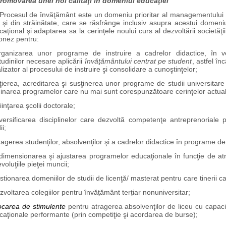
Promovarea unei noi calităţi în domeniul educaţiei
cesul de învăţământ este un domeniu prioritar al managementului Uni
ă şi din străinătate, care se răsfrânge inclusiv asupra acestui domeni
aţional şi adaptarea sa la cerinţele noului curs al dezvoltării societăţ
ionez pentru:
rganizarea unor programe de instruire a cadrelor didactice, în ve
tudinilor necesare aplicării
învăţământului centrat pe student
, astfel î
lizator al procesului de instruire şi consolidare a cunoştinţelor;
iţierea, acreditarea şi susţinerea unor programe de studii universitare
minarea programelor care nu mai sunt corespunzătoare cerinţelor actual
fiinţarea şcolii doctorale;
iversificarea disciplinelor care dezvoltă competenţe antreprenoriale
ii;
ragerea studenţilor, absolvenţilor şi a cadrelor didactice în programe d
dimensionarea şi ajustarea programelor educaţionale în funcţie de atrac
voluţiile pieţei muncii;
stionarea domeniilor de studii de licenţă/ masterat pentru care tinerii c
zvoltarea colegiilor pentru învățământ terțiar nonuniversitar;
locarea de stimulente
pentru atragerea absolvenţilor de liceu cu capaci
caţionale performante (prin competiţie şi acordarea de burse);