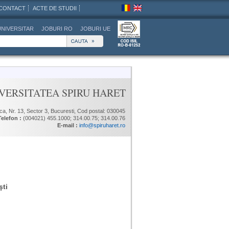
CONTACT
ACTE DE STUDII
UNIVERSITAR
JOBURI RO
JOBURI UE
VERSITATEA SPIRU HARET
ica, Nr. 13, Sector 3, Bucuresti, Cod postal: 030045
Telefon :
(004021) 455.1000; 314.00.75; 314.00.76
E-mail :
info@spiruharet.ro
şti