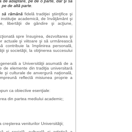
ea de adaptare, pe de o parte, dar şi să
, pe de altă parte.
USH să rămână
fidelă tradiţiei ştiinţifice şi
instituţie academică, de învăţământ şi
, libertăţii de gândire şi acţiune,
cţionată spre însuşirea, dezvoltarea şi
lor actuale şi viitoare şi să urmărească
ă contribuie la împlinirea personală,
ţii şi societăţii, la obţinerea succesului
generală a Universităţii asumată de a
 de elemente din tradiţia universitară
le şi culturale de anvergură naţională,
e împreună reflectă misiunea proprie a
pun ca obiective esenţiale:
şterea din partea mediului academic;
 creşterea veniturilor Universităţii;
ă și socială, culturală şi artistică a