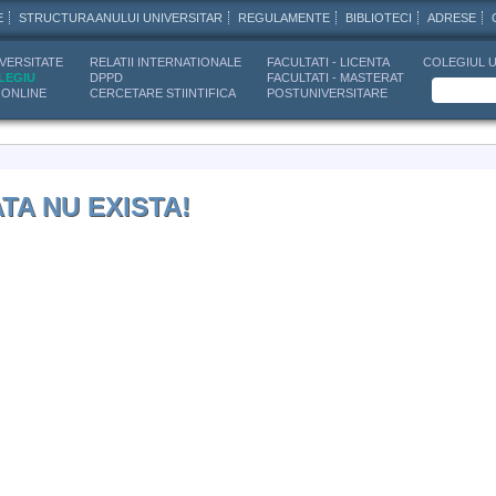
E
STRUCTURA ANULUI UNIVERSITAR
REGULAMENTE
BIBLIOTECI
ADRESE
VERSITATE
RELATII INTERNATIONALE
FACULTATI - LICENTA
COLEGIUL U
LEGIU
DPPD
FACULTATI - MASTERAT
 ONLINE
CERCETARE STIINTIFICA
POSTUNIVERSITARE
ATA NU EXISTA!