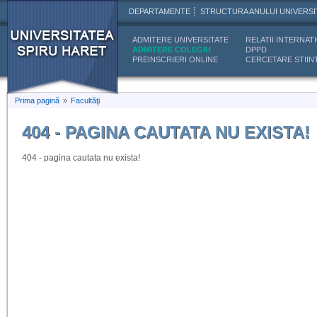
DEPARTAMENTE
STRUCTURA ANULUI UNIVERSI
ADMITERE UNIVERSITATE
RELATII INTERNAT
ADMITERE COLEGIU
DPPD
PREINSCRIERI ONLINE
CERCETARE STIINT
Prima pagină
»
Facultăţi
404 - PAGINA CAUTATA NU EXISTA!
404 - pagina cautata nu exista!